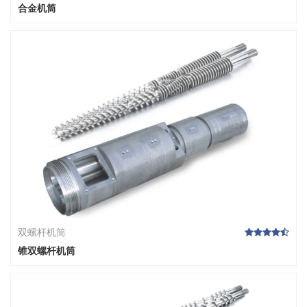
合金机筒
双螺杆机筒
锥双螺杆机筒