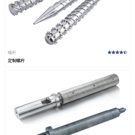
螺杆
定制螺杆