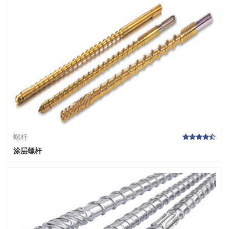
螺杆
涂层螺杆