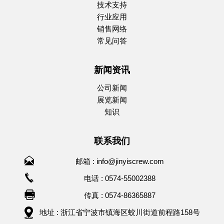
技术支持
行业应用
销售网络
常见问答
新闻资讯
公司新闻
展览新闻
知识
联系我们
邮箱 :
info@jinyiscrew.com
电话 : 0574-55002388
传真 : 0574-86365887
地址 : 浙江省宁波市镇海区蛟川街道前程路158号