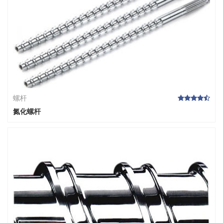
螺杆
氮化螺杆