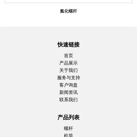
氮化螺杆
快速链接
首页
产品展示
关于我们
服务与支持
客户询盘
新闻资讯
联系我们
产品列表
螺杆
机筒