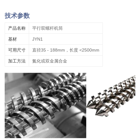
技术参数
产品名称
平行双螺杆机筒
基材
JYN1
可用尺寸
直径35 - 188mm，长度 <2500mm
加工方法
氮化或双金属合金