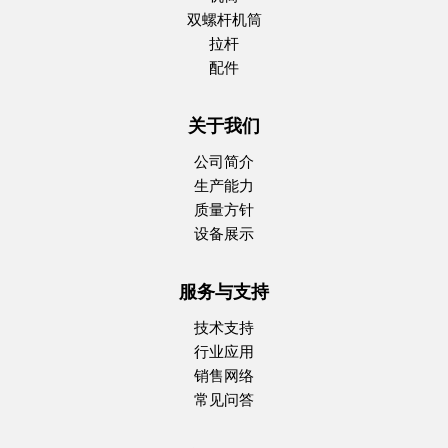
双螺杆机筒
拉杆
配件
关于我们
公司简介
生产能力
质量方针
设备展示
服务与支持
技术支持
行业应用
销售网络
常见问答