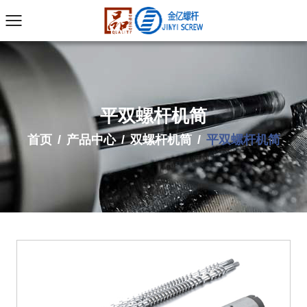
平双螺杆机简
首页
/
产品中心
/
双螺杆机筒
/
平双螺杆机简