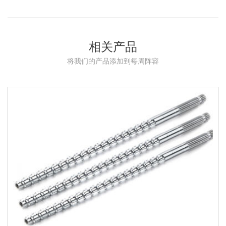
相关产品
将我们的产品添加到每周阵容