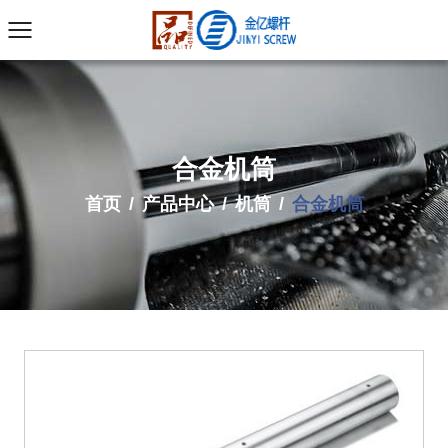
合金机筒
首页
/
产品中心
/
机筒
/
合金机筒