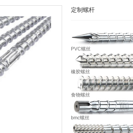
定制螺杆
PVC螺丝
橡胶螺丝
食物螺丝
bmc螺丝