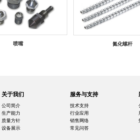
喷嘴
氮化螺杆
关于我们
服务与支持
公司简介
技术支持
生产能力
行业应用
质量方针
销售网络
设备展示
常见问答