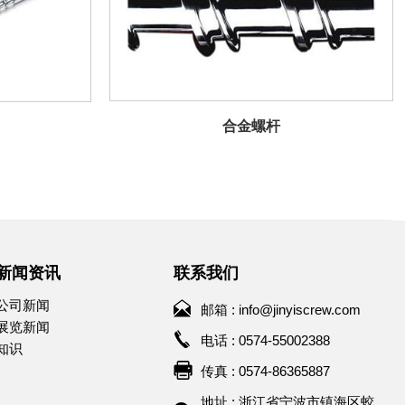
合金螺杆
新闻资讯
联系我们
公司新闻
邮箱 :
info@jinyiscrew.com
展览新闻
电话 : 0574-55002388
知识
传真 : 0574-86365887
地址 : 浙江省宁波市镇海区蛟