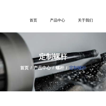
首页
产品中心
关于我们
定制螺杆
首页
/
产品中心
/
螺杆
/
定制螺杆